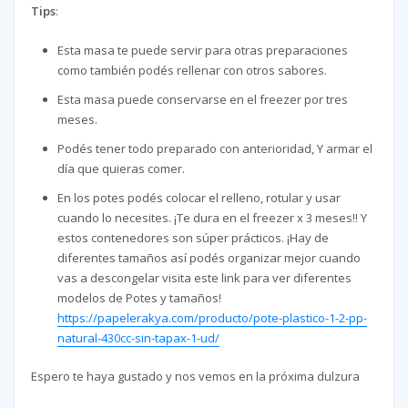
Tips
:
Esta masa te puede servir para otras preparaciones
como también podés rellenar con otros sabores.
Esta masa puede conservarse en el freezer por tres
meses.
Podés tener todo preparado con anterioridad, Y armar el
día que quieras comer.
En los potes podés colocar el relleno, rotular y usar
cuando lo necesites. ¡Te dura en el freezer x 3 meses!! Y
estos contenedores son súper prácticos. ¡Hay de
diferentes tamaños así podés organizar mejor cuando
vas a descongelar visita este link para ver diferentes
modelos de Potes y tamaños!
https://papelerakya.com/producto/pote-plastico-1-2-pp-
natural-430cc-sin-tapax-1-ud/
Espero te haya gustado y nos vemos en la próxima dulzura